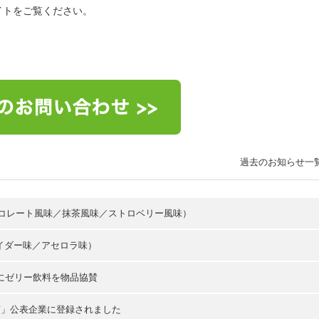
イトをご覧ください。
過去のお知らせ一
チョコレート風味／抹茶風味／ストロベリー風味）
イダー味／アセロラ味）
da」にゼリー飲料を物品協賛
言」公表企業に登録されました