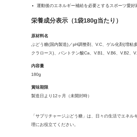
運動後のエネルギー補給を必要とするスポーツ愛好
栄養成分表示（1袋180g当たり）
原材料名
ぶどう糖(国内製造)／pH調整剤、V.C、ゲル化剤(増粘
クラロース)、パントテン酸Ca、V.B1、V.B6、V.B2、V.
内容量
180g
賞味期限
製造日より12ヶ月（未開封時）
「サプリチャージぶどう糖」は、日々の生活でエネル
理にお役立てください。