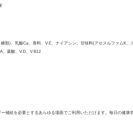
家
多糖類)、乳酸Ca、香料、V.E、ナイアシン、甘味料(アセスルファムK、
A、葉酸、V.D、V.B12
ギー補給を必要とするあらゆる場面でご利用いただけます。毎日の健康