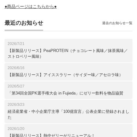
●商品ページはこちらから●
最近のお知らせ
過去のお知らせ一覧
2026/7/21
【新製品リリース】PeaPROTEIN（チョコレート風味／抹茶風味／
ストロベリー風味）
2026/6/16
【新製品リリース】アイススラリー（サイダー味／アセロラ味）
2026/5/27
「第34回全国PK選手権大会 in Fujieda」にゼリー飲料を物品協賛
2026/3/23
経済産業省・中小企業庁主導「100億宣言」公表企業に登録されまし
た
2026/1/20
【新製品リリース】熱中ゼリーがリニューアル！