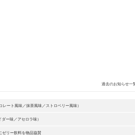
過去のお知らせ一
チョコレート風味／抹茶風味／ストロベリー風味）
イダー味／アセロラ味）
da」にゼリー飲料を物品協賛