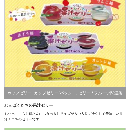
カップゼリー
,
カップゼリー(パック）
,
ゼリー / フルーツ関連製
品すべて
,
ハラル認証取得商品
わんぱくたちの果汁ゼリー
ちびっこにもお母さんにも食べきりサイズが３つ入り♫ 冷やして美味しい果
汁１０％のゼリーです