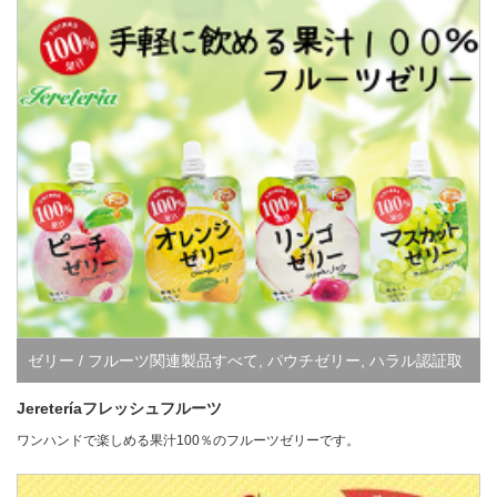
ゼリー / フルーツ関連製品すべて
,
パウチゼリー
,
ハラル認証取
得商品
Jereteríaフレッシュフルーツ
ワンハンドで楽しめる果汁100％のフルーツゼリーです。