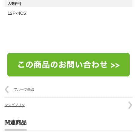
入数(甲)
12P×4CS
フルーツ缶詰
マンゴプリン
関連商品