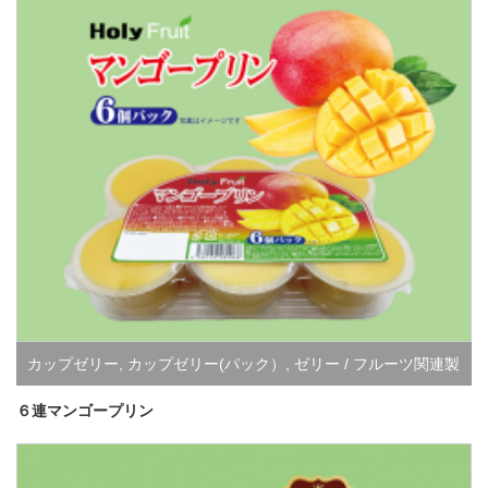
カップゼリー
,
カップゼリー(パック）
,
ゼリー / フルーツ関連製
品すべて
６連マンゴープリン