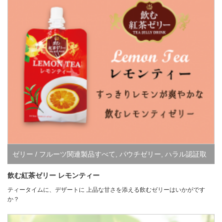
ゼリー / フルーツ関連製品すべて
,
パウチゼリー
,
ハラル認証取
得商品
飲む紅茶ゼリー レモンティー
ティータイムに、デザートに 上品な甘さを添える飲むゼリーはいかがです
か？