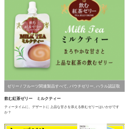
ゼリー / フルーツ関連製品すべて
,
パウチゼリー
,
ハラル認証取
得商品
飲む紅茶ゼリー ミルクティー
ティータイムに、デザートに 上品な甘さを添える飲むゼリーはいかがです
か？