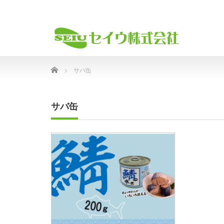
Home
サバ缶
サバ缶