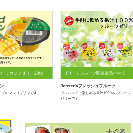
リー
,
カップゼリー200g
ゼリー / フルーツ関連製品すべて
,
リー / フルーツ関連製品す
パウチゼリー
,
ハラル認証取得商品
ン
Jereteríaフレッシュフルーツ
サイズのマンゴプリンです。
ワンハンドで楽しめる果汁100％のフルーツ
ゼリーです。