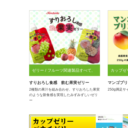
ゼリー / フルーツ関連製品すべて
,
カップゼ
パウチゼリー
250g
,
ゼ
すりおろし食感 飲む果実ゼリー
マンゴプリ
2種類の果汁を組み合わせ、すりおろした果実
250g満足
べて
のような新食感を実現したみずみずしいゼリ
ー