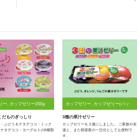
リー
,
カップゼリー200g
カップゼリー
,
カップゼリー(パッ
リー / フルーツ関連製品す
ク）
,
ゼリー / フルーツ関連製品す
ía くだものぎっしり
3種の果汁ゼリー
も・ぶどう＆ナタデココ・ミック
カップゼリーを３連にしました。 ご家族や友
ラル認証取得商品
べて
ナタデココ・ヨーグルトの6種類
達と、また朝昼夜の一日分としても便利で
す。