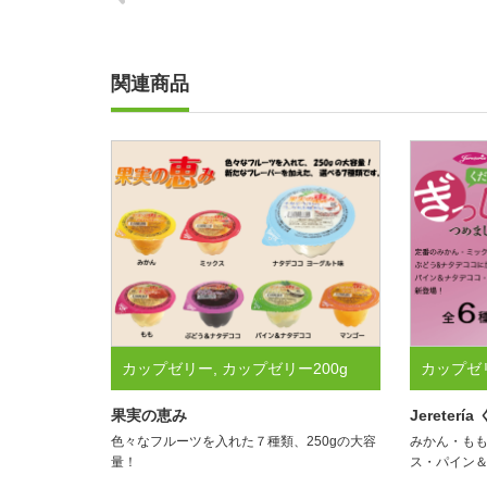
関連商品
カップゼリー
,
カップゼリー200g
カップゼ
250g
,
ゼリー / フルーツ関連製品す
250g
,
ゼ
果実の恵み
Jereter
色々なフルーツを入れた７種類、250gの大容
みかん・も
べて
べて
,
ハ
量！
ス・パイン＆