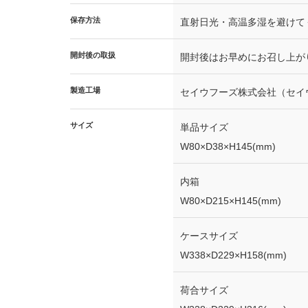
保存方法
直射日光・高温多湿を避けて
開封後の取扱
開封後はお早めにお召し上が
製造工場
セイウフーズ株式会社（セイ
サイズ
単品サイズ
W80×D38×H145(mm)
内箱
W80×D215×H145(mm)
ケースサイズ
W338×D229×H158(mm)
荷合サイズ