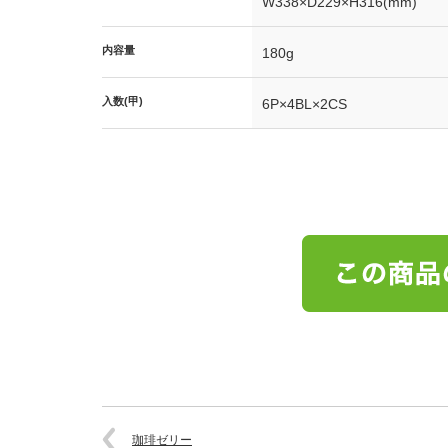
W338×D229×H316(mm)
内容量
180g
入数(甲)
6P×4BL×2CS
珈琲ゼリー