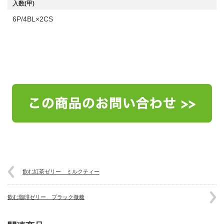
入数(甲)
6P/4BL×2CS
飲む紅茶ゼリー ミルクティー
飲む珈琲ゼリー ブラック微糖