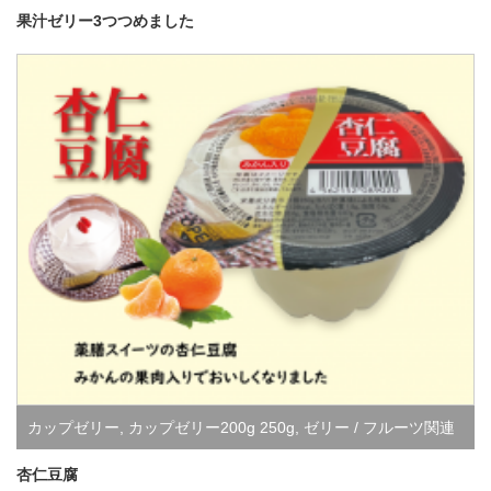
果汁ゼリー3つつめました
カップゼリー
,
カップゼリー200g 250g
,
ゼリー / フルーツ関連
製品すべて
杏仁豆腐