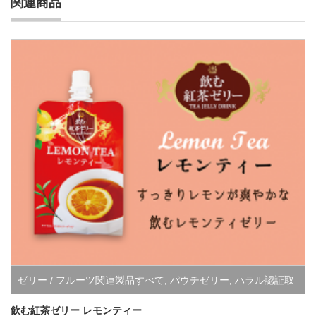
関連商品
ゼリー / フルーツ関連製品すべて
,
パウチゼリー
,
ハラル認証取
得商品
飲む紅茶ゼリー レモンティー