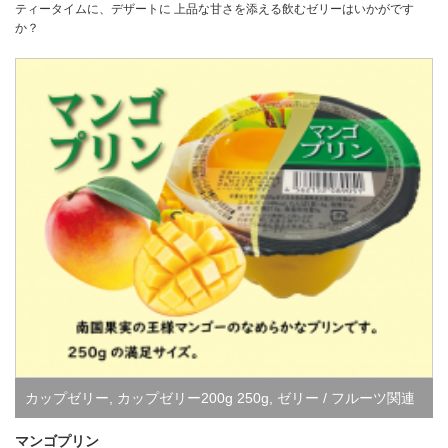
ティータイムに、デザートに 上品な甘さを添える飲むゼリーはいかがです
か？
カップゼリー
,
カップゼリー200g 250g
,
ゼリー / フルーツ関連
製品すべて
マンゴプリン