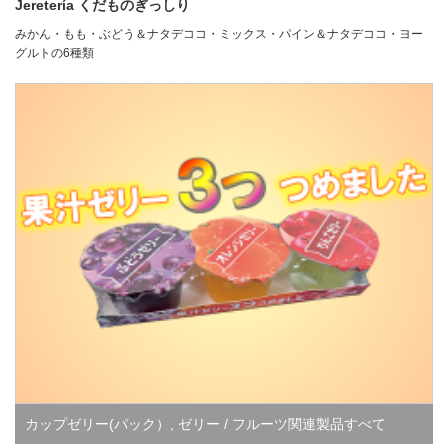
製品すべて
,
ハラル認証取得商品
Jeretería くだものぎっしり
みかん・もも・ぶどう＆ナタデココ・ミックス・パイン＆ナタデココ・ヨー
グルトの6種類
カップゼリー(パック）
,
ゼリー / フルーツ関連製品すべて