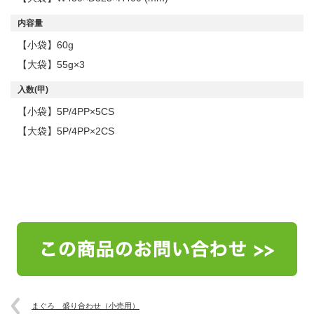
内容量
【小袋】60g
【大袋】55g×3
入数(甲)
【小袋】5P/4PP×5CS
【大袋】5P/4PP×2CS
まぐろ 盛り合わせ（小売用）