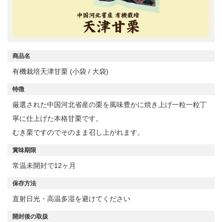
商品名
有機栽培天津甘栗 (小袋 / 大袋)
特徴
厳選された中国河北省産の栗を風味豊かに焼き上げ一粒一粒丁
寧に仕上げた本格甘栗です。
むき栗ですのでそのまま召し上がれます。
賞味期限
常温未開封で12ヶ月
保存方法
直射日光・高温多湿を避けてください
開封後の取扱